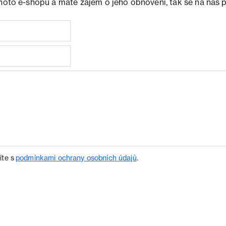
ohoto e-shopu a máte zájem o jeho obnovení, tak se na nás 
íte s
podmínkami ochrany osobních údajů
.