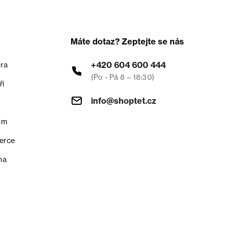
Máte dotaz? Zeptejte se nás
+420 604 600 444
ra
(Po - Pá 8 – 18:30)
ři
info@shoptet.cz
um
erce
na