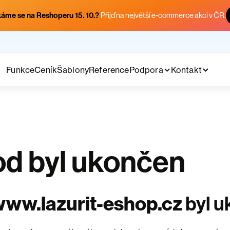
áme se na Reshoperu 15. 10.?
Přijď na největší e-commerce akci v ČR.
Funkce
Ceník
Šablony
Reference
Podpora
Kontakt
d byl ukončen
ww.lazurit-eshop.cz
byl 