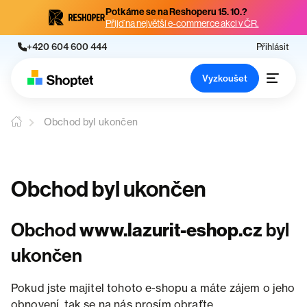
Potkáme se na Reshoperu 15. 10.?
Přijď na největší e-commerce akci v ČR.
+420 604 600 444
Přihlásit
Vyzkoušet
Obchod byl ukončen
Obchod byl ukončen
Obchod
www.lazurit-eshop.cz
byl
ukončen
Pokud jste majitel tohoto e-shopu a máte zájem o jeho
obnovení, tak se na nás prosím obraťte.