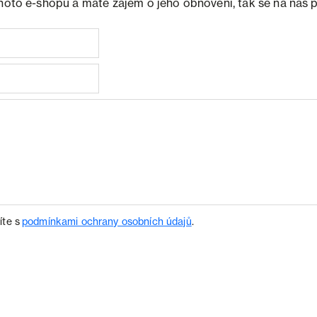
ohoto e-shopu a máte zájem o jeho obnovení, tak se na nás 
íte s
podmínkami ochrany osobních údajů
.