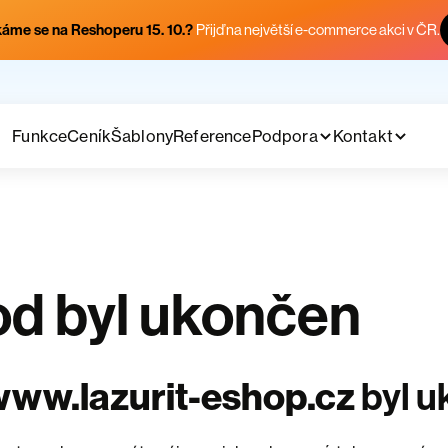
áme se na Reshoperu 15. 10.?
Přijď na největší e-commerce akci v ČR.
Funkce
Ceník
Šablony
Reference
Podpora
Kontakt
d byl ukončen
ww.lazurit-eshop.cz
byl 