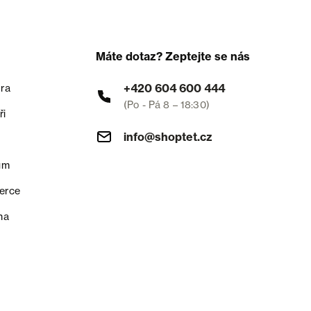
Máte dotaz? Zeptejte se nás
+420 604 600 444
ra
(Po - Pá 8 – 18:30)
ři
info@shoptet.cz
um
erce
na