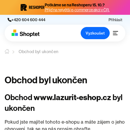
Potkáme se na Reshoperu 15. 10.?
Přijď na největší e-commerce akci v ČR.
+420 604 600 444
Přihlásit
Vyzkoušet
Obchod byl ukončen
Obchod byl ukončen
Obchod
www.lazurit-eshop.cz
byl
ukončen
Pokud jste majitel tohoto e-shopu a máte zájem o jeho
obnovení, tak se na nás prosím obraťte.