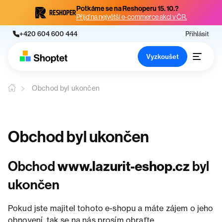
Potkáme se na Reshoperu 15. 10.?
Přijď na největší e-commerce akci v ČR.
+420 604 600 444
Přihlásit
Vyzkoušet
Obchod byl ukončen
Obchod byl ukončen
Obchod
www.lazurit-eshop.cz
byl
ukončen
Pokud jste majitel tohoto e-shopu a máte zájem o jeho
obnovení, tak se na nás prosím obraťte.