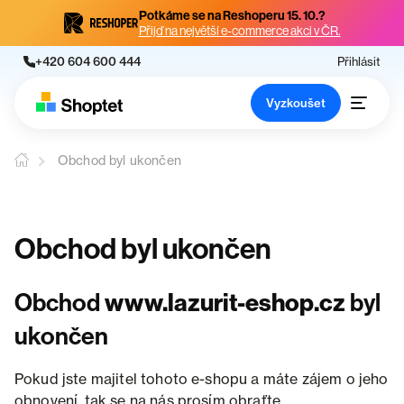
Potkáme se na Reshoperu 15. 10.?
Přijď na největší e-commerce akci v ČR.
+420 604 600 444
Přihlásit
Vyzkoušet
Obchod byl ukončen
Obchod byl ukončen
Obchod
www.lazurit-eshop.cz
byl
ukončen
Pokud jste majitel tohoto e-shopu a máte zájem o jeho
obnovení, tak se na nás prosím obraťte.