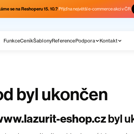
áme se na Reshoperu 15. 10.?
Přijď na největší e-commerce akci v ČR.
Funkce
Ceník
Šablony
Reference
Podpora
Kontakt
d byl ukončen
ww.lazurit-eshop.cz
byl 