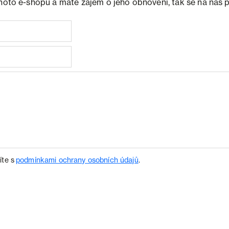
ohoto e-shopu a máte zájem o jeho obnovení, tak se na nás 
íte s
podmínkami ochrany osobních údajů
.