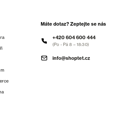
Máte dotaz? Zeptejte se nás
+420 604 600 444
ra
(Po - Pá 8 – 18:30)
ři
info@shoptet.cz
um
erce
na