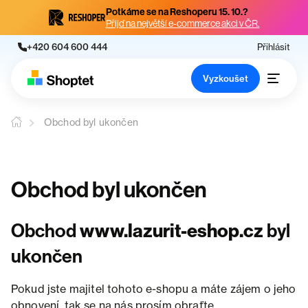
Potkáme se na Reshoperu 15. 10.?
Přijď na největší e-commerce akci v ČR.
+420 604 600 444
Přihlásit
Vyzkoušet
Obchod byl ukončen
Obchod byl ukončen
Obchod
www.lazurit-eshop.cz
byl
ukončen
Pokud jste majitel tohoto e-shopu a máte zájem o jeho
obnovení, tak se na nás prosím obraťte.