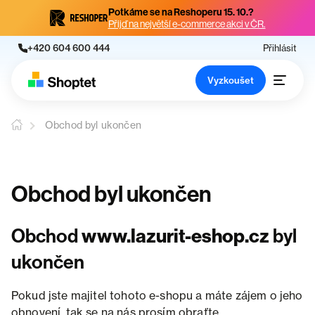
Potkáme se na Reshoperu 15. 10.?
Přijď na největší e-commerce akci v ČR.
+420 604 600 444
Přihlásit
Vyzkoušet
Obchod byl ukončen
Obchod byl ukončen
Obchod
www.lazurit-eshop.cz
byl
ukončen
Pokud jste majitel tohoto e-shopu a máte zájem o jeho
obnovení, tak se na nás prosím obraťte.