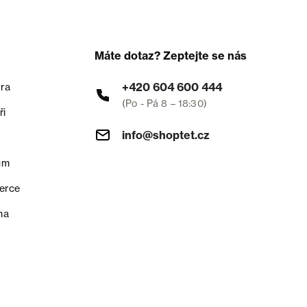
Máte dotaz? Zeptejte se nás
+420 604 600 444
ra
(Po - Pá 8 – 18:30)
ři
info@shoptet.cz
um
erce
na