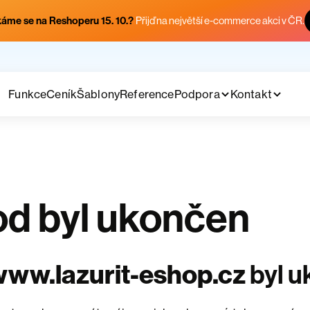
áme se na Reshoperu 15. 10.?
Přijď na největší e-commerce akci v ČR.
Funkce
Ceník
Šablony
Reference
Podpora
Kontakt
d byl ukončen
ww.lazurit-eshop.cz
byl 