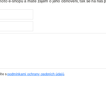
ohoto e-shopu a máte zájem o jeho obnovení, tak se na nás 
íte s
podmínkami ochrany osobních údajů
.