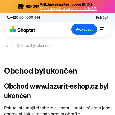
Potkáme se na Reshoperu 15. 10.?
Přijď na největší e-commerce akci v ČR.
+420 604 600 444
Přihlásit
Vyzkoušet
Obchod byl ukončen
Obchod byl ukončen
Obchod
www.lazurit-eshop.cz
byl
ukončen
Pokud jste majitel tohoto e-shopu a máte zájem o jeho
obnovení, tak se na nás prosím obraťte.