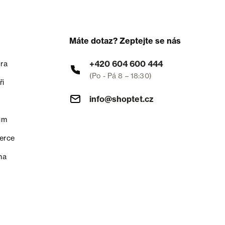
Máte dotaz? Zeptejte se nás
+420 604 600 444
ra
(Po - Pá 8 – 18:30)
ři
info@shoptet.cz
um
erce
na