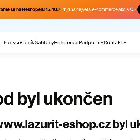
áme se na Reshoperu 15. 10.?
Přijď na největší e-commerce akci v ČR.
Funkce
Ceník
Šablony
Reference
Podpora
Kontakt
d byl ukončen
ww.lazurit-eshop.cz
byl 