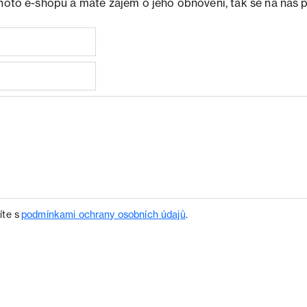
ohoto e-shopu a máte zájem o jeho obnovení, tak se na nás 
íte s
podmínkami ochrany osobních údajů
.