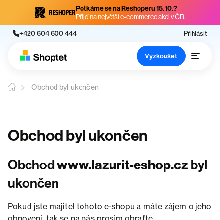
Potkáme se na Reshoperu 15. 10.?
Přijď na největší e-commerce akci v ČR.
+420 604 600 444
Přihlásit
Vyzkoušet
Obchod byl ukončen
Obchod byl ukončen
Obchod
www.lazurit-eshop.cz
byl
ukončen
Pokud jste majitel tohoto e-shopu a máte zájem o jeho
obnovení, tak se na nás prosím obraťte.