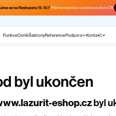
áme se na Reshoperu 15. 10.?
Přijď na největší e-commerce akci v ČR.
Funkce
Ceník
Šablony
Reference
Podpora
Kontakt
d byl ukončen
ww.lazurit-eshop.cz
byl 