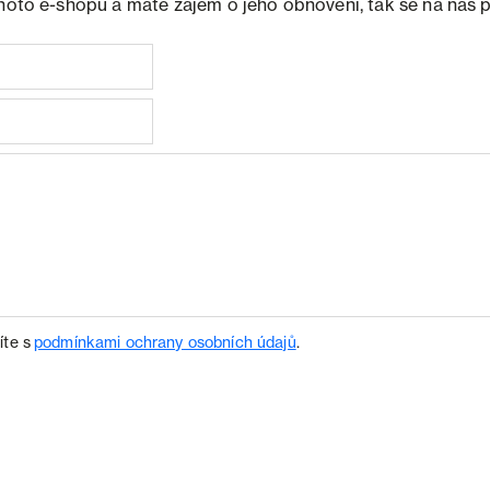
ohoto e-shopu a máte zájem o jeho obnovení, tak se na nás 
íte s
podmínkami ochrany osobních údajů
.