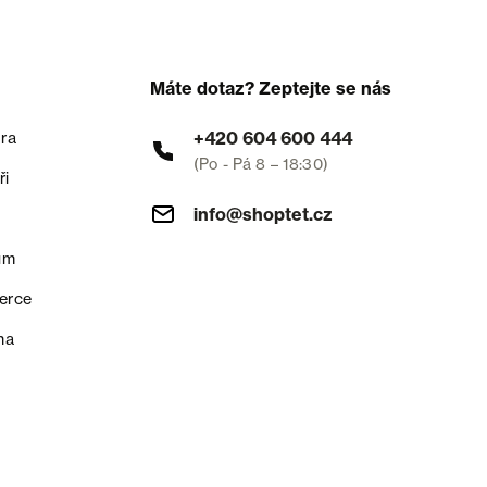
Máte dotaz? Zeptejte se nás
+420 604 600 444
ra
(Po - Pá 8 – 18:30)
ři
info@shoptet.cz
um
erce
na