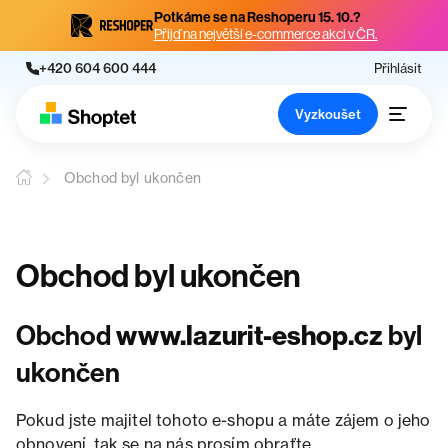
Potkáme se na Reshoperu 15. 10.?
Přijď na největší e-commerce akci v ČR.
+420 604 600 444
Přihlásit
Vyzkoušet
Obchod byl ukončen
Obchod byl ukončen
Obchod
www.lazurit-eshop.cz
byl
ukončen
Pokud jste majitel tohoto e-shopu a máte zájem o jeho
obnovení, tak se na nás prosím obraťte.