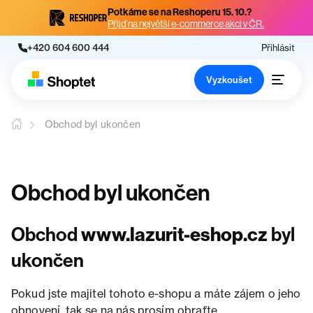
Potkáme se na Reshoperu 15. 10.?
Přijď na největší e-commerce akci v ČR.
+420 604 600 444
Přihlásit
Vyzkoušet
Obchod byl ukončen
Obchod byl ukončen
Obchod
www.lazurit-eshop.cz
byl
ukončen
Pokud jste majitel tohoto e-shopu a máte zájem o jeho
obnovení, tak se na nás prosím obraťte.