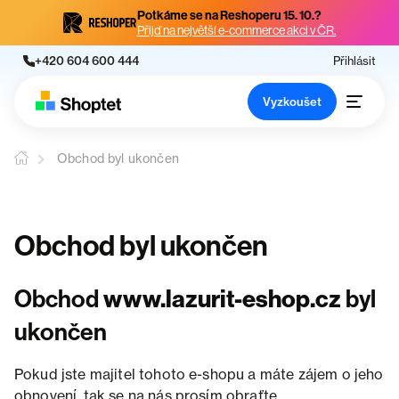
Potkáme se na Reshoperu 15. 10.?
Přijď na největší e-commerce akci v ČR.
+420 604 600 444
Přihlásit
Vyzkoušet
Obchod byl ukončen
Obchod byl ukončen
Obchod
www.lazurit-eshop.cz
byl
ukončen
Pokud jste majitel tohoto e-shopu a máte zájem o jeho
obnovení, tak se na nás prosím obraťte.