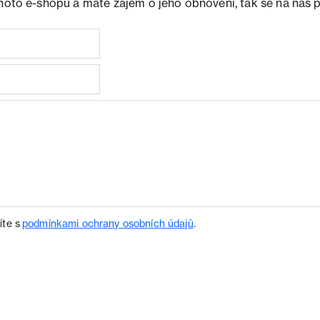
ohoto e-shopu a máte zájem o jeho obnovení, tak se na nás 
íte s
podmínkami ochrany osobních údajů
.