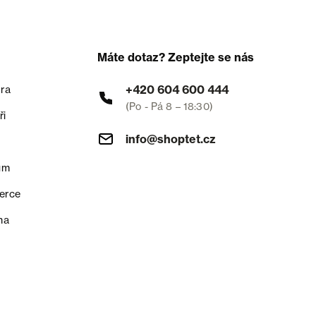
Máte dotaz? Zeptejte se nás
+420 604 600 444
ra
(Po - Pá 8 – 18:30)
ři
info@shoptet.cz
um
erce
na