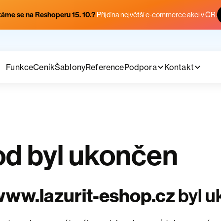
áme se na Reshoperu 15. 10.?
Přijď na největší e-commerce akci v ČR.
Funkce
Ceník
Šablony
Reference
Podpora
Kontakt
d byl ukončen
ww.lazurit-eshop.cz
byl 