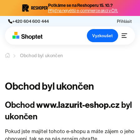
Potkáme se na Reshoperu 15. 10.?
Přijď na největší e-commerce akci v ČR.
+420 604 600 444
Přihlásit
Vyzkoušet
Obchod byl ukončen
Obchod byl ukončen
Obchod
www.lazurit-eshop.cz
byl
ukončen
Pokud jste majitel tohoto e-shopu a máte zájem o jeho
obnovení, tak se na nás prosím obraťte.