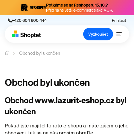
Potkáme se na Reshoperu 15. 10.?
Přijď na největší e-commerce akci v ČR.
+420 604 600 444
Přihlásit
Vyzkoušet
Obchod byl ukončen
Obchod byl ukončen
Obchod
www.lazurit-eshop.cz
byl
ukončen
Pokud jste majitel tohoto e-shopu a máte zájem o jeho
obnovení, tak se na nás prosím obraťte.