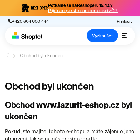
Potkáme se na Reshoperu 15. 10.?
Přijď na největší e-commerce akci v ČR.
+420 604 600 444
Přihlásit
Vyzkoušet
Obchod byl ukončen
Obchod byl ukončen
Obchod
www.lazurit-eshop.cz
byl
ukončen
Pokud jste majitel tohoto e-shopu a máte zájem o jeho
obnovení, tak se na nás prosím obraťte.