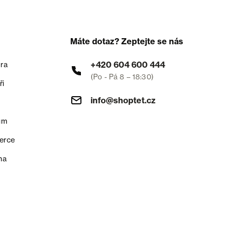
Máte dotaz? Zeptejte se nás
+420 604 600 444
ra
(Po - Pá 8 – 18:30)
ři
info@shoptet.cz
um
erce
na