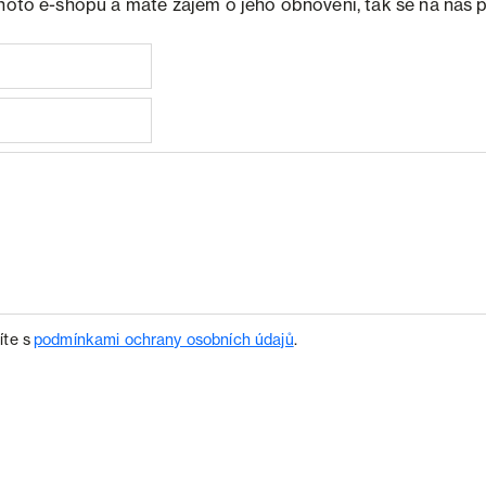
ohoto e-shopu a máte zájem o jeho obnovení, tak se na nás 
íte s
podmínkami ochrany osobních údajů
.