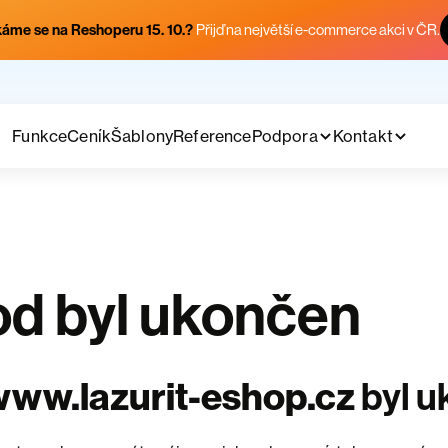
áme se na Reshoperu 15. 10.?
Přijď na největší e-commerce akci v ČR.
Funkce
Ceník
Šablony
Reference
Podpora
Kontakt
d byl ukončen
ww.lazurit-eshop.cz
byl 