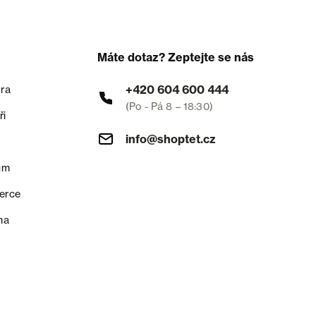
Máte dotaz? Zeptejte se nás
+420 604 600 444
ra
(Po - Pá 8 – 18:30)
ři
info@shoptet.cz
um
erce
na