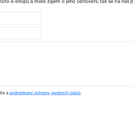
ohoto e-shopu a máte zájem o jeho obnovení, tak se na nás 
íte s
podmínkami ochrany osobních údajů
.