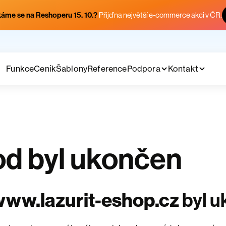
áme se na Reshoperu 15. 10.?
Přijď na největší e-commerce akci v ČR.
Funkce
Ceník
Šablony
Reference
Podpora
Kontakt
d byl ukončen
ww.lazurit-eshop.cz
byl 