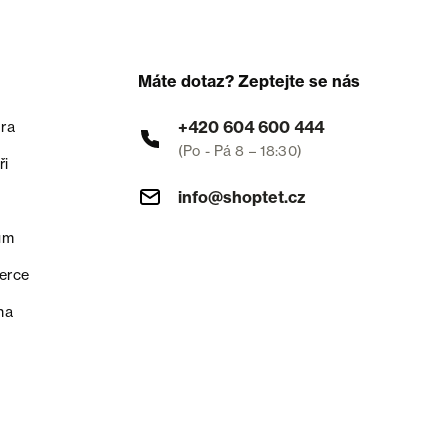
Máte dotaz? Zeptejte se nás
+420 604 600 444
ra
(Po - Pá 8 – 18:30)
ři
info@shoptet.cz
um
erce
na