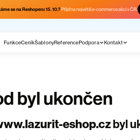
áme se na Reshoperu 15. 10.?
Přijď na největší e-commerce akci v ČR.
Funkce
Ceník
Šablony
Reference
Podpora
Kontakt
d byl ukončen
ww.lazurit-eshop.cz
byl 