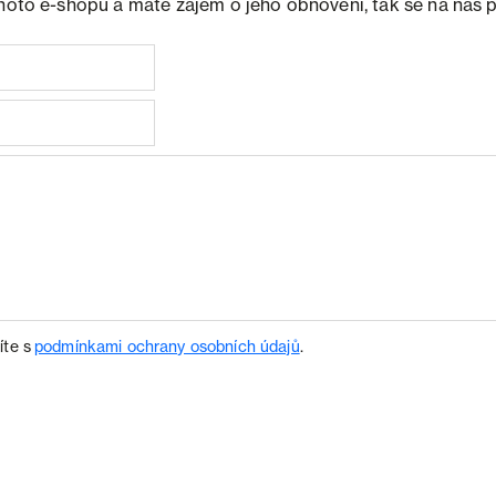
ohoto e-shopu a máte zájem o jeho obnovení, tak se na nás 
íte s
podmínkami ochrany osobních údajů
.