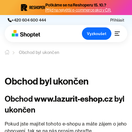
Potkáme se na Reshoperu 15. 10.?
Přijď na největší e-commerce akci v ČR.
+420 604 600 444
Přihlásit
Vyzkoušet
Obchod byl ukončen
Obchod byl ukončen
Obchod
www.lazurit-eshop.cz
byl
ukončen
Pokud jste majitel tohoto e-shopu a máte zájem o jeho
obnovení, tak se na nás prosím obraťte.