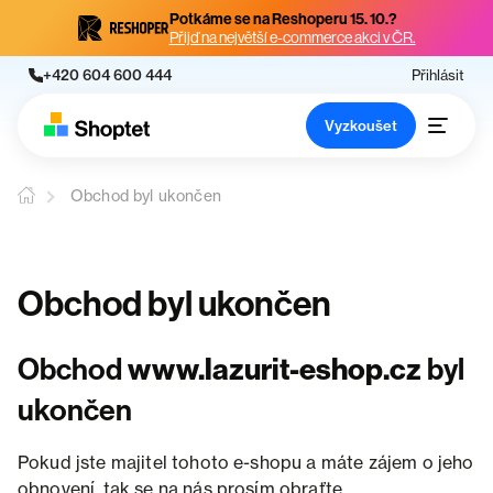
Potkáme se na Reshoperu 15. 10.?
Přijď na největší e-commerce akci v ČR.
+420 604 600 444
Přihlásit
Vyzkoušet
Obchod byl ukončen
Obchod byl ukončen
Obchod
www.lazurit-eshop.cz
byl
ukončen
Pokud jste majitel tohoto e-shopu a máte zájem o jeho
obnovení, tak se na nás prosím obraťte.