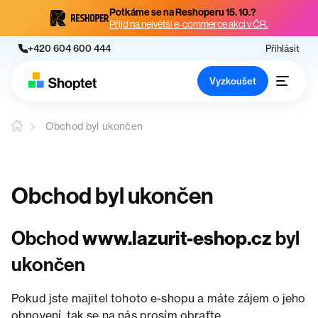
Potkáme se na Reshoperu 15. 10.?
Přijď na největší e-commerce akci v ČR.
+420 604 600 444
Přihlásit
Vyzkoušet
Obchod byl ukončen
Obchod byl ukončen
Obchod
www.lazurit-eshop.cz
byl
ukončen
Pokud jste majitel tohoto e-shopu a máte zájem o jeho
obnovení, tak se na nás prosím obraťte.