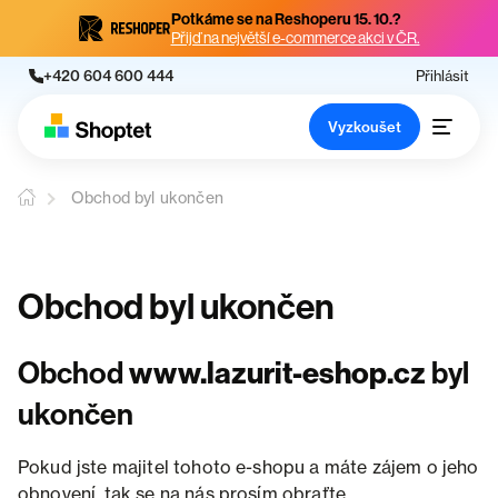
Potkáme se na Reshoperu 15. 10.?
Přijď na největší e-commerce akci v ČR.
+420 604 600 444
Přihlásit
Vyzkoušet
Obchod byl ukončen
Obchod byl ukončen
Obchod
www.lazurit-eshop.cz
byl
ukončen
Pokud jste majitel tohoto e-shopu a máte zájem o jeho
obnovení, tak se na nás prosím obraťte.