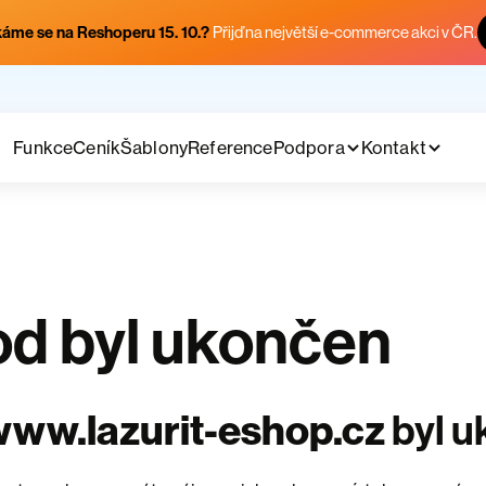
áme se na Reshoperu 15. 10.?
Přijď na největší e-commerce akci v ČR.
Funkce
Ceník
Šablony
Reference
Podpora
Kontakt
d byl ukončen
ww.lazurit-eshop.cz
byl 