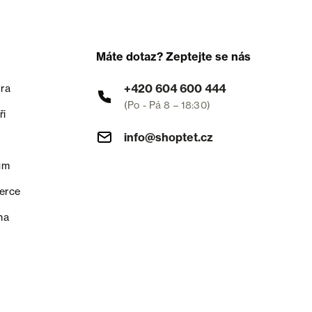
Máte dotaz? Zeptejte se nás
+420 604 600 444
ra
(Po - Pá 8 – 18:30)
ři
info@shoptet.cz
um
erce
na