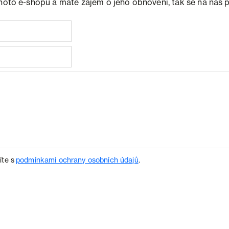
ohoto e-shopu a máte zájem o jeho obnovení, tak se na nás 
íte s
podmínkami ochrany osobních údajů
.