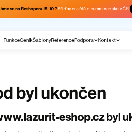
áme se na Reshoperu 15. 10.?
Přijď na největší e-commerce akci v ČR.
Funkce
Ceník
Šablony
Reference
Podpora
Kontakt
d byl ukončen
ww.lazurit-eshop.cz
byl 