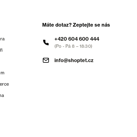
Máte dotaz? Zeptejte se nás
+420 604 600 444
ra
(Po - Pá 8 – 18:30)
ři
info@shoptet.cz
um
erce
na