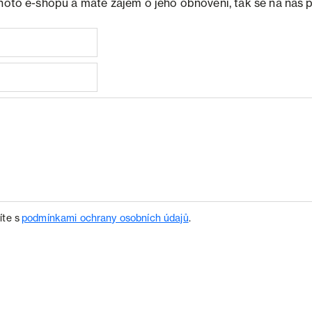
ohoto e-shopu a máte zájem o jeho obnovení, tak se na nás 
íte s
podmínkami ochrany osobních údajů
.