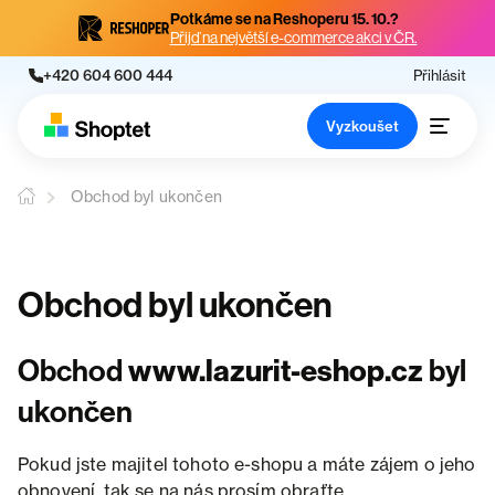
Potkáme se na Reshoperu 15. 10.?
Přijď na největší e-commerce akci v ČR.
+420 604 600 444
Přihlásit
Vyzkoušet
Obchod byl ukončen
Obchod byl ukončen
Obchod
www.lazurit-eshop.cz
byl
ukončen
Pokud jste majitel tohoto e-shopu a máte zájem o jeho
obnovení, tak se na nás prosím obraťte.