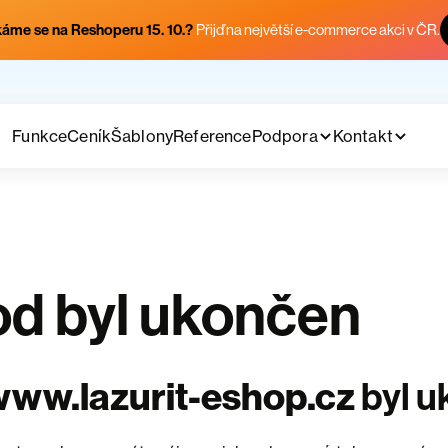
áme se na Reshoperu 15. 10.?
Přijď na největší e-commerce akci v ČR.
Funkce
Ceník
Šablony
Reference
Podpora
Kontakt
d byl ukončen
ww.lazurit-eshop.cz
byl 