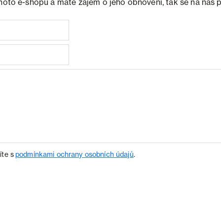
ohoto e-shopu a máte zájem o jeho obnovení, tak se na nás 
íte s
podmínkami ochrany osobních údajů
.