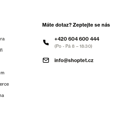
Máte dotaz? Zeptejte se nás
+420 604 600 444
ra
(Po - Pá 8 – 18:30)
ři
info@shoptet.cz
um
erce
na