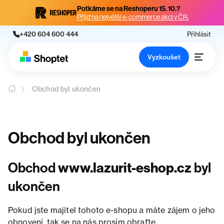
Potkáme se na Reshoperu 15. 10.?
Přijď na největší e-commerce akci v ČR.
+420 604 600 444
Přihlásit
Vyzkoušet
Obchod byl ukončen
Obchod byl ukončen
Obchod
www.lazurit-eshop.cz
byl
ukončen
Pokud jste majitel tohoto e-shopu a máte zájem o jeho
obnovení, tak se na nás prosím obraťte.