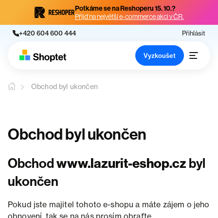
Potkáme se na Reshoperu 15. 10.?
Přijď na největší e-commerce akci v ČR.
+420 604 600 444
Přihlásit
Vyzkoušet
Obchod byl ukončen
Obchod byl ukončen
Obchod
www.lazurit-eshop.cz
byl
ukončen
Pokud jste majitel tohoto e-shopu a máte zájem o jeho
obnovení, tak se na nás prosím obraťte.